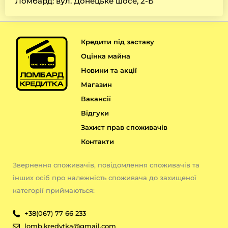
Ломбард: вул. Донецьке шосе, 2-Б
Кредити під заставу
Оцінка майна
Новини та акції
Магазин
Вакансії
Відгуки
Захист прав споживачів
Контакти
Звернення споживачів, повідомлення споживачів та
інших осіб про належність споживача до захищеної
категорії приймаються:
+38(067) 77 66 233
lomb.kredytka@gmail.com