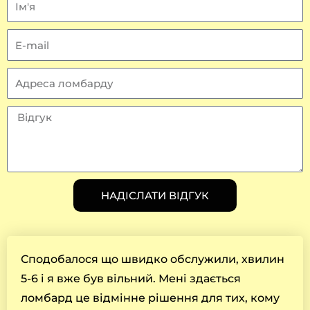
м
'
E
я
-
m
А
a
д
i
р
В
l
е
і
с
д
а
г
л
у
НАДІСЛАТИ ВІДГУК
о
к
м
б
а
Сподобалося що швидко обслужили, хвилин
р
5-6 і я вже був вільний. Мені здається
д
ломбард це відмінне рішення для тих, кому
у