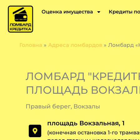
Перейти
к
Оценка имущества
Кредиты по
содержимому
Головна
»
Адреса ломбардов
»
Ломбард «К
ЛОМБАРД "КРЕДИТ
ПЛОЩАДЬ ВОКЗАЛЬ
Правый берег, Вокзалы
площадь Вокзальная, 1
(конечная остановка 1-го трамв