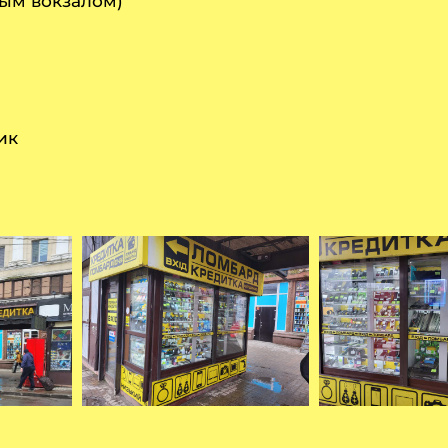
ым вокзалом)
ик