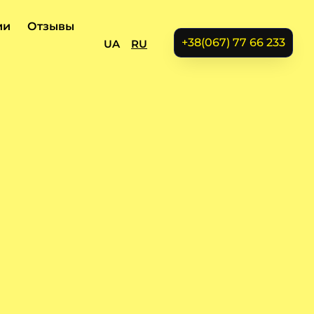
ии
Отзывы
+38(067) 77 66 233
UA
RU