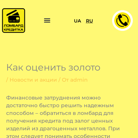
Перейти
к
содержимому
UA
RU
Как оценить золото
/
Новости и акции
/ От
admin
Финансовые затруднения можно
достаточно быстро решить надежным
способом – обратиться в ломбард для
получения кредита под залог ценных
изделий из драгоценных металлов. При
этом следует понимать особенности