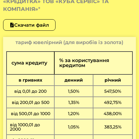
«КРЕДИТКА» ТОВ «КУБА СЕРВІС» ТА
КОМПАНІЯ»
*
Скачати файл
тариф ювелірний (для виробів із золота)
% за користування
сума кредиту
кредитом
в гривнях
денний
річний
від 0,01 до 200
1,50%
547,50%
від 200,01 до 500
1,35%
492,75%
від 500,01 до 1000
1,20%
438,00%
від 1000,01 до
1,05%
383,25%
2000