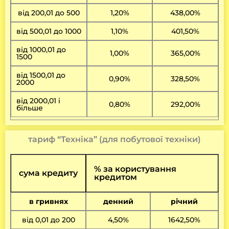
від 200,01 до 500
1,20%
438,00%
від 500,01 до 1000
1,10%
401,50%
від 1000,01 до
1,00%
365,00%
1500
від 1500,01 до
0,90%
328,50%
2000
від 2000,01 і
0,80%
292,00%
більше
тариф “Техніка” (для побутової техніки)
% за користування
сума кредиту
кредитом
в гривнях
денний
річний
від 0,01 до 200
4,50%
1642,50%