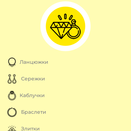
Ланцюжки
Сережки
Каблучки
Браслети
Злитки