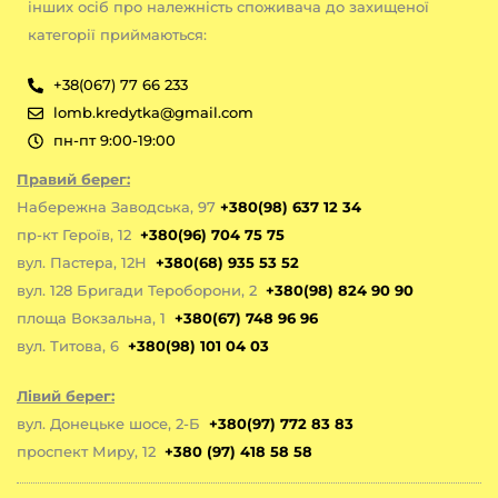
інших осіб про належність споживача до захищеної
категорії приймаються:
+38(067) 77 66 233
lomb.kredytka@gmail.com
пн-пт 9:00-19:00
Правий берег:
Набережна Заводська, 97
+380(98) 637 12 34
пр-кт Героїв, 12
+380(96) 704 75 75
вул. Пастера, 12Н
+380(68) 935 53 52
вул. 128 Бригади Тероборони, 2
+380(98) 824 90 90
площа Вокзальна, 1
+380(67) 748 96 96
вул. Титова, 6
+380(98) 101 04 03
Лівий берег:
вул. Донецьке шосе, 2-Б
+380(97) 772 83 83
проспект Миру, 12
+380 (97) 418 58 58