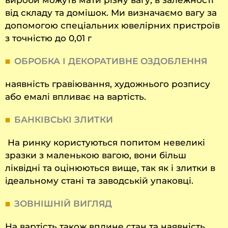
вироби можуть мати різну вагу, в залежності
від складу та домішок. Ми визначаємо вагу за
допомогою спеціальних ювелірних пристроїв
з точністю до 0,01 г
ОБРОБКА І ДЕКОРАТИВНЕ ОЗДОБЛЕННЯ
наявність гравіювання, художнього розпису
або емалі впливає на вартість.
БАНКІВСЬКІ ЗЛИТКИ
На ринку користуються попитом невеликі
зразки з маленькою вагою, вони більш
ліквідні та оцінюються вище, так як і злитки в
ідеальному стані та заводській упаковці.
ЗОВНІШНІЙ ВИГЛЯД
На вартість також вплине стан та наявність