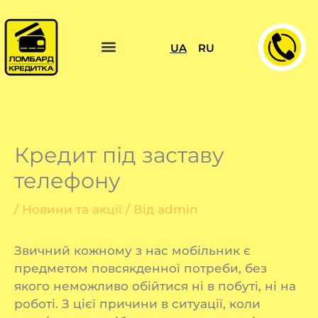
Перейти
до
вмісту
UA
RU
Кредит під заставу
телефону
/
Новини та акції
/ Від
admin
Звичний кожному з нас мобільник є
предметом повсякденної потреби, без
якого неможливо обійтися ні в побуті, ні на
роботі. З цієї причини в ситуації, коли